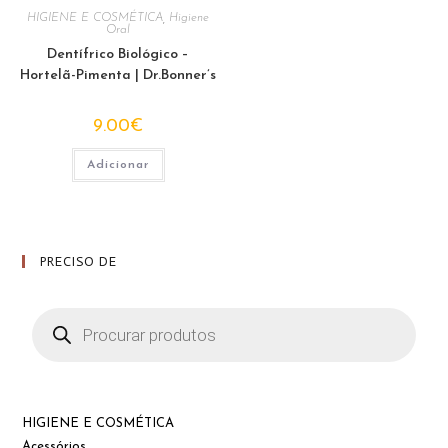
HIGIENE E COSMÉTICA
,
Higiene
Oral
Dentífrico Biológico –
Hortelã-Pimenta | Dr.Bonner’s
9.00
€
Adicionar
PRECISO DE
Products
search
HIGIENE E COSMÉTICA
Acessórios