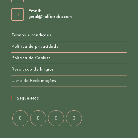
Opens
Email:
in
Opens
geral@halfarroba.com
your
in
your
application
application
Termos e condições
Política de privacidade
Política de Cookies
Resolução de litígios
Livro de Reclamações
Segue-Nos
Opens
Opens
Opens
Opens
in
in
in
in