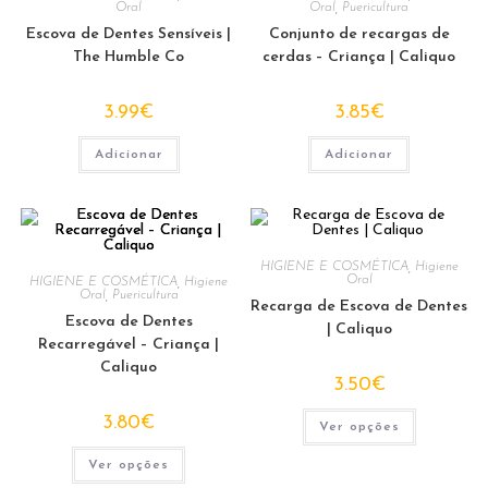
chosen
Oral
Oral
,
Puericultura
on
Escova de Dentes Sensíveis |
Conjunto de recargas de
the
product
The Humble Co
cerdas – Criança | Caliquo
page
3.99
€
3.85
€
Adicionar
Adicionar
HIGIENE E COSMÉTICA
,
Higiene
Oral
HIGIENE E COSMÉTICA
,
Higiene
Oral
,
Puericultura
Recarga de Escova de Dentes
Escova de Dentes
| Caliquo
Recarregável – Criança |
Caliquo
3.50
€
This
3.80
€
Ver opções
product
has
This
multiple
Ver opções
product
variants.
has