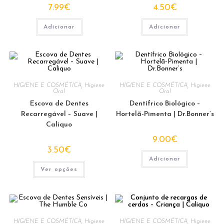
7.99
€
4.50
€
Adicionar
Adicionar
HIGIENE E COSMÉTICA
,
Higiene
HIGIENE E COSMÉTICA
,
Higiene
Oral
Oral
Escova de Dentes
Dentífrico Biológico –
Recarregável – Suave |
Hortelã-Pimenta | Dr.Bonner’s
Caliquo
9.00
€
3.50
€
Adicionar
This
Ver opções
product
has
multiple
variants.
The
options
may
be
HIGIENE E COSMÉTICA
,
Higiene
HIGIENE E COSMÉTICA
,
Higiene