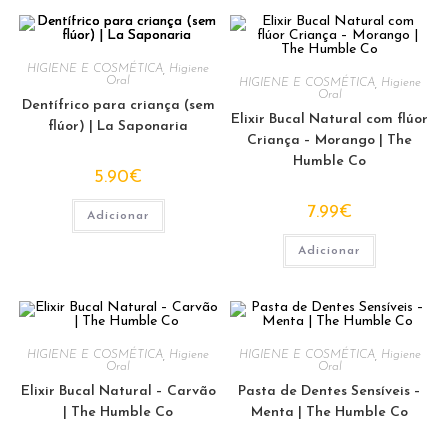
HIGIENE E COSMÉTICA
,
Higiene
Oral
HIGIENE E COSMÉTICA
,
Higiene
Oral
Dentífrico para criança (sem
Elixir Bucal Natural com flúor
flúor) | La Saponaria
Criança – Morango | The
Humble Co
5.90
€
7.99
€
Adicionar
Adicionar
HIGIENE E COSMÉTICA
,
Higiene
HIGIENE E COSMÉTICA
,
Higiene
Oral
Oral
Elixir Bucal Natural – Carvão
Pasta de Dentes Sensíveis –
| The Humble Co
Menta | The Humble Co