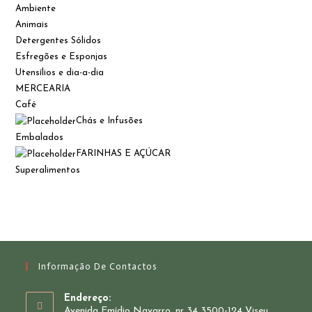
Ambiente
Animais
Detergentes Sólidos
Esfregões e Esponjas
Utensílios e dia-a-dia
MERCEARIA
Café
Chás e Infusões
Embalados
FARINHAS E AÇÚCAR
Superalimentos
Informação De Contactos
Endereço:
Avenida Emídio Navarro, nr 34 3500-124 Viseu