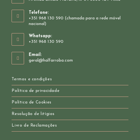
Telefone:
+351 968 130 590 (chamada para a rede móvel
nacional)
Whatsapp:
+351 968 130 590
Opens
Email:
in
Opens
geral@halfarroba.com
your
in
your
application
application
Termos e condições
Política de privacidade
Política de Cookies
Resolução de litígios
Livro de Reclamações