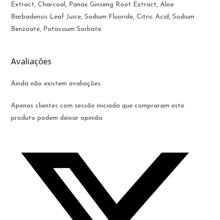
Extract, Charcoal, Panax Ginseng Root Extract, Aloe
Barbadensis Leaf Juice, Sodium Fluoride, Citric Acid, Sodium
Benzoate, Potassium Sorbate.
Avaliações
Ainda não existem avaliações.
Apenas clientes com sessão iniciada que compraram este
produto podem deixar opinião.
Opens
in
a
new
window