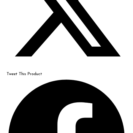
Tweet This Product
Opens
in
a
new
window