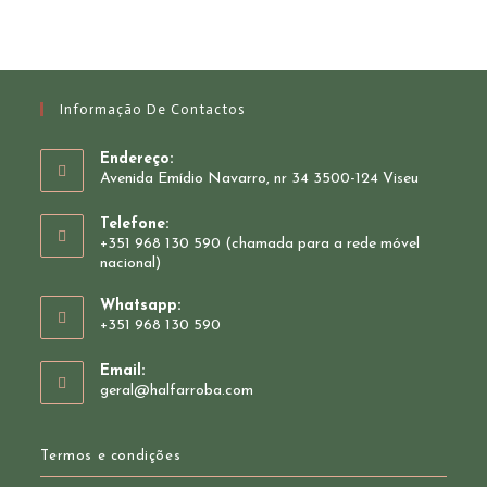
may
product
be
page
chosen
on
the
product
page
Informação De Contactos
Endereço:
Avenida Emídio Navarro, nr 34 3500-124 Viseu
Telefone:
+351 968 130 590 (chamada para a rede móvel
nacional)
Whatsapp:
+351 968 130 590
Opens
Email:
in
Opens
geral@halfarroba.com
your
in
your
application
application
Termos e condições