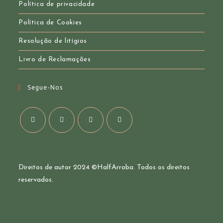
Política de privacidade
Política de Cookies
Resolução de litígios
Livro de Reclamações
Segue-Nos
Opens
Opens
Opens
Opens
in
in
in
in
a
a
a
a
Direitos de autor 2024 ©
HalfArroba
. Todos os direitos
new
new
new
new
reservados.
tab
tab
tab
tab