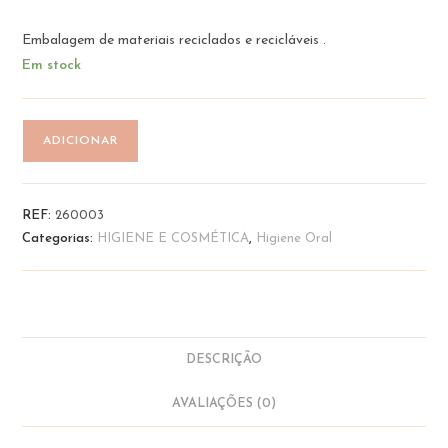
Embalagem de materiais reciclados e recicláveis .
Em stock
Quantidade
ADICIONAR
de
Elixir
Bucal
REF:
260003
Natural
Categorias:
HIGIENE E COSMÉTICA
,
Higiene Oral
-
Carvão
|
The
Humble
DESCRIÇÃO
Co
AVALIAÇÕES (0)