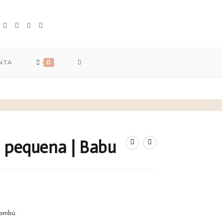
TOGGLE
NTA
0
WEBSITE
SEARCH
 pequena | Babu
ambú.