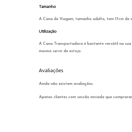
Tamanho
A Cana de Viagem, tamanho adulto, tem 17cm de al
Utilização
A Cana Transportadora é bastante versátil na sua 
mesmo servir de estojo.
Avaliações
Ainda não existem avaliações.
Apenas clientes com sessão iniciada que comprara
Opens
in
a