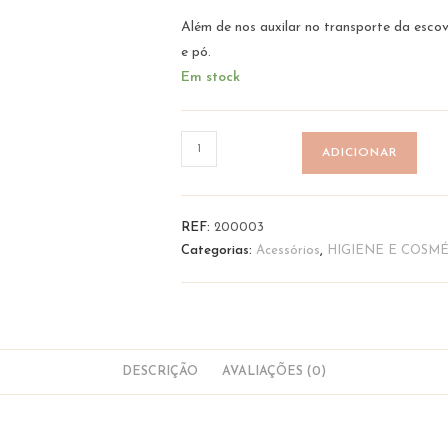
Além de nos auxilar no transporte da esco
e pó.
Em stock
Quantidade
ADICIONAR
de
Cana
de
REF:
200003
Viagem
Categorias:
Acessórios
,
HIGIENE E COSMÉ
-
pequena
|
Babu
DESCRIÇÃO
AVALIAÇÕES (0)