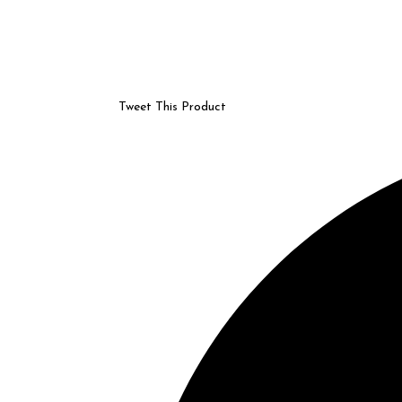
Tweet This Product
Opens
in
a
new
window