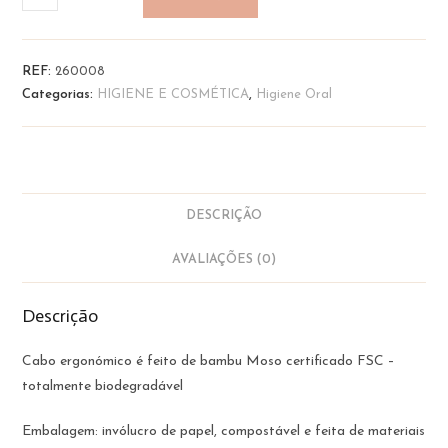
de
Escova
de
REF:
260008
Dentes
Categorias:
HIGIENE E COSMÉTICA
,
Higiene Oral
em
Bambu
-
Criança
|
DESCRIÇÃO
The
Humble
AVALIAÇÕES (0)
Co
Descrição
Cabo ergonómico é feito de bambu Moso certificado FSC –
totalmente biodegradável
Embalagem: invólucro de papel, compostável e feita de materiais