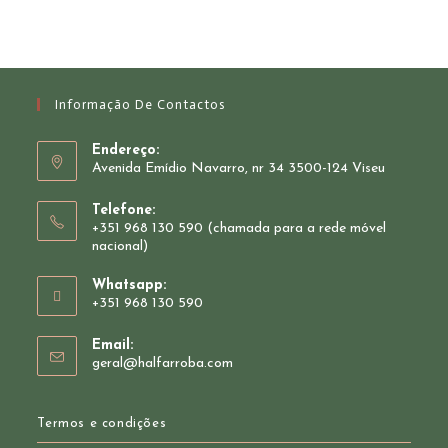
Informação De Contactos
Endereço:
Avenida Emídio Navarro, nr 34 3500-124 Viseu
Telefone:
+351 968 130 590 (chamada para a rede móvel
nacional)
Whatsapp:
+351 968 130 590
Opens
Email:
in
Opens
geral@halfarroba.com
your
in
your
application
application
Termos e condições