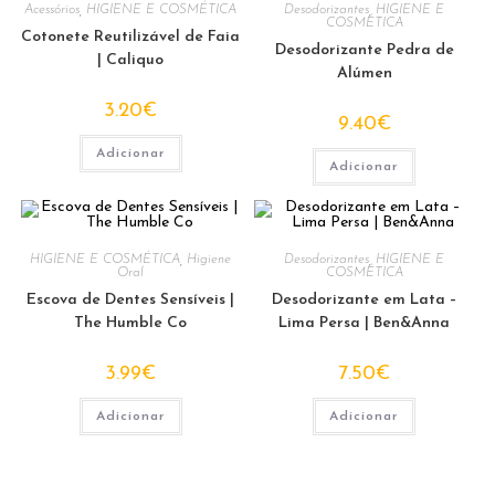
Acessórios
,
HIGIENE E COSMÉTICA
Desodorizantes
,
HIGIENE E
COSMÉTICA
Cotonete Reutilizável de Faia
Desodorizante Pedra de
| Caliquo
Alúmen
3.20
€
9.40
€
Adicionar
Adicionar
HIGIENE E COSMÉTICA
,
Higiene
Desodorizantes
,
HIGIENE E
Oral
COSMÉTICA
Escova de Dentes Sensíveis |
Desodorizante em Lata –
The Humble Co
Lima Persa | Ben&Anna
3.99
€
7.50
€
Adicionar
Adicionar