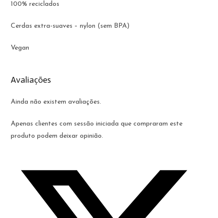
100% reciclados
Cerdas extra-suaves – nylon (sem BPA)
Vegan
Avaliações
Ainda não existem avaliações.
Apenas clientes com sessão iniciada que compraram este
produto podem deixar opinião.
Opens
in
a
new
window