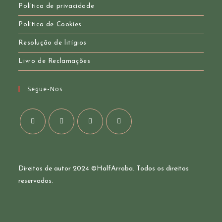
Política de privacidade
Política de Cookies
Resolução de litígios
Livro de Reclamações
Segue-Nos
Opens
Opens
Opens
Opens
in
in
in
in
a
a
a
a
Direitos de autor 2024 ©
HalfArroba
. Todos os direitos
new
new
new
new
reservados.
tab
tab
tab
tab