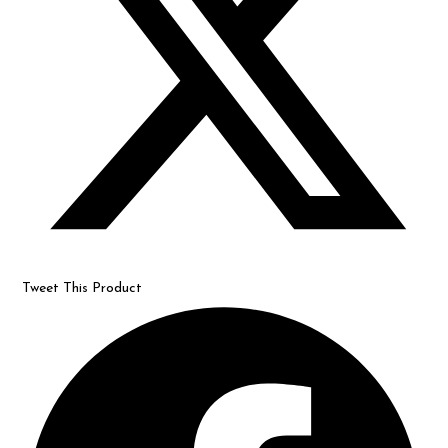
Tweet This Product
Opens
in
a
new
window