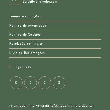
Opens
geral@halfarroba.com
your
in
your
application
application
Termos e condições
Política de privacidade
Política de Cookies
Resolução de litígios
Livro de Reclamações
Segue-Nos
Opens
Opens
Opens
Opens
in
in
in
in
a
a
a
a
Direitos de autor 2024 ©
HalfArroba
. Todos os direitos