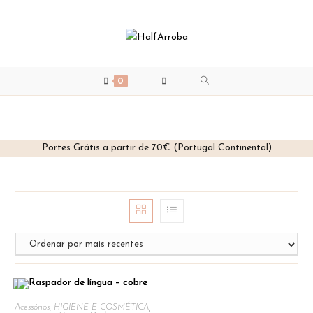
0
Portes Grátis a partir de 70€ (Portugal Continental)
Skip
to
content
Acessórios
,
HIGIENE E COSMÉTICA
,