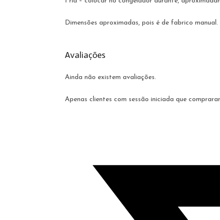
Fria – colocar no congelador durante, aproximadam
Dimensões aproximadas, pois é de fabrico manual.
Avaliações
Ainda não existem avaliações.
Apenas clientes com sessão iniciada que comprara
Opens
in
a
new
window