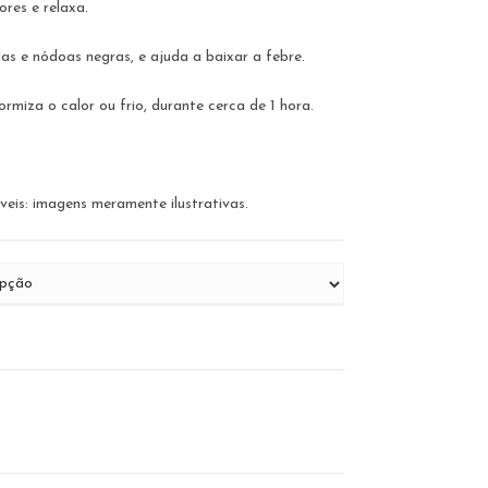
ores e relaxa.
das e nódoas negras, e ajuda a baixar a febre.
ormiza o calor ou frio, durante cerca de 1 hora.
eis: imagens meramente ilustrativas.