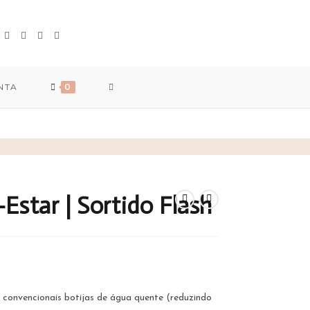
TOGGLE
NTA
0
WEBSITE
SEARCH
star | Sortido Flash
ice
nge:
.00€
rough
.00€
s convencionais botijas de água quente (reduzindo