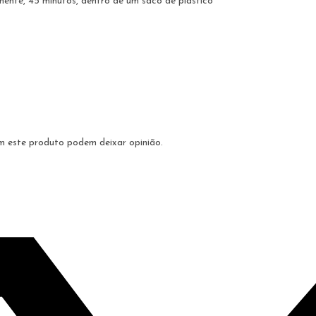
ente, 45 minutos, dentro de um saco de plástico
m este produto podem deixar opinião.