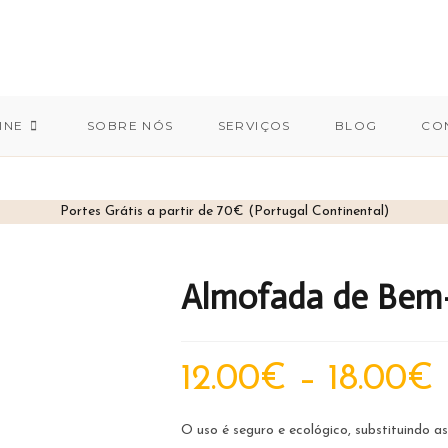
INE
SOBRE NÓS
SERVIÇOS
BLOG
CO
Portes Grátis a partir de 70€ (Portugal Continental)
Almofada de Bem-E
Pr
12.00
€
–
18.00
€
ra
12
th
18
O uso é seguro e ecológico, substituindo a