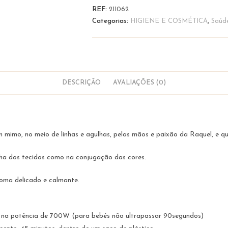
de
REF:
211062
Bem-
Categorias:
HIGIENE E COSMÉTICA
,
Saúd
Estar
|
Sortido
Flash
DESCRIÇÃO
AVALIAÇÕES (0)
mimo, no meio de linhas e agulhas, pelas mãos e paixão da Raquel, e q
ha dos tecidos como na conjugação das cores.
roma delicado e calmante.
o na potência de 700W (para bebés não ultrapassar 90segundos)