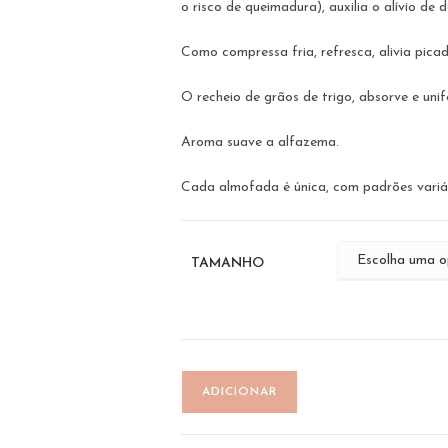
o risco de queimadura), auxilia o alívio de d
Como compressa fria, refresca, alivia pica
O recheio de grãos de trigo, absorve e unif
Aroma suave a alfazema.
Cada almofada é única, com padrões variáv
TAMANHO
Quantidade
ADICIONAR
de
Almofada