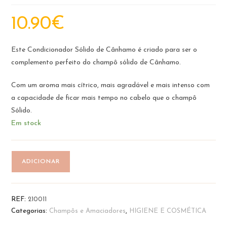
10.90
€
Este Condicionador Sólido de Cânhamo é criado para ser o
complemento perfeito do champô sólido de Cânhamo.
Com um aroma mais cítrico, mais agradável e mais intenso com
a capacidade de ficar mais tempo no cabelo que o champô
Sólido.
Em stock
Quantidade
ADICIONAR
de
Condicionador
-
REF:
210011
Cânhamo
Categorias:
Champôs e Amaciadores
,
HIGIENE E COSMÉTICA
|