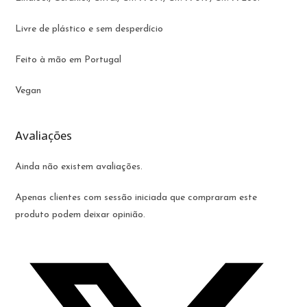
Livre de plástico e sem desperdício
Feito à mão em Portugal
Vegan
Avaliações
Ainda não existem avaliações.
Apenas clientes com sessão iniciada que compraram este
produto podem deixar opinião.
Opens
in
a
new