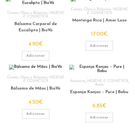
Cremes, Óleos e Bálsamos
,
HIGIENE
Cremes, Óleos e Bálsamos
,
HIGIENE
E COSMÉTICA
E COSMÉTICA
Manteiga Rica | Amor Luso
Bálsamo Corporal de
Eucalipto | BioVó
17.00
€
4.90
€
Adicionar
Adicionar
Cremes, Óleos e Bálsamos
,
HIGIENE
E COSMÉTICA
Acessórios
,
HIGIENE E COSMÉTICA
,
Rosto
Bálsamo de Mãos | BioVó
Esponja Konjac – Pure | Babu
4.50
€
6.85
€
Adicionar
Adicionar