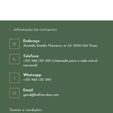
Informação De Contactos
Endereço:
Avenida Emídio Navarro, nr 34 3500-124 Viseu
Telefone:
+351 968 130 590 (chamada para a rede móvel
nacional)
Whatsapp:
+351 968 130 590
Opens
Email:
in
Opens
geral@halfarroba.com
your
in
your
application
application
Termos e condições