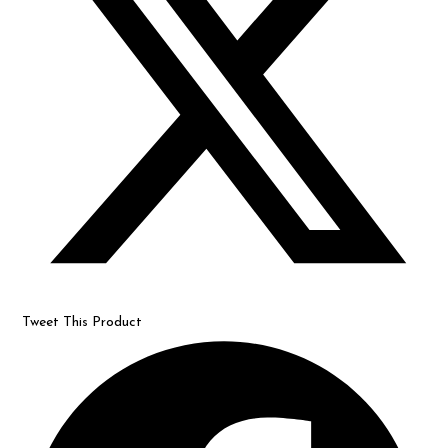
window
Tweet This Product
Opens
in
a
new
window