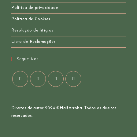
Política de privacidade
Política de Cookies
Resolução de litígios
Livro de Reclamações
Segue-Nos
Opens
Opens
Opens
Opens
in
in
in
in
a
a
a
a
Direitos de autor 2024 ©
HalfArroba
. Todos os direitos
new
new
new
new
reservados.
tab
tab
tab
tab