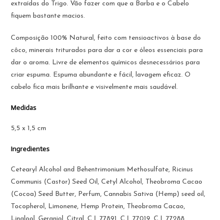
extraídas do Trigo. Vão fazer com que a Barba e o Cabelo
fiquem bastante macios.
Composição 100% Natural, feito com tensioactivos à base do
côco, minerais triturados para dar a cor e óleos essenciais para
dar o aroma. Livre de elementos químicos desnecessários para
criar espuma. Espuma abundante e fácil, lavagem eficaz. O
cabelo fica mais brilhante e visivelmente mais saudável.
Medidas
5,5 x 1,5 cm
Ingredientes
Cetearyl Alcohol and Behentrimonium Methosulfate, Ricinus
Communis (Castor) Seed Oil, Cetyl Alcohol, Theobroma Cacao
(Cocoa) Seed Butter, Perfum, Cannabis Sativa (Hemp) seed oil,
Tocopherol, Limonene, Hemp Protein, Theobroma Cacao,
Linalool, Geraniol, Citral, C.I. 77891, C.I. 77019, C.I. 77288.