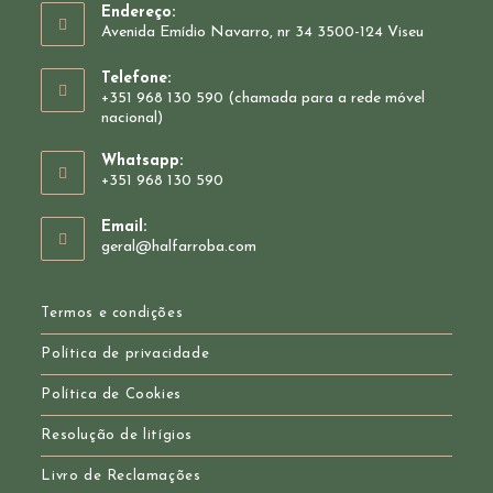
Endereço:
Avenida Emídio Navarro, nr 34 3500-124 Viseu
Telefone:
+351 968 130 590 (chamada para a rede móvel
nacional)
Whatsapp:
+351 968 130 590
Opens
Email:
in
Opens
geral@halfarroba.com
your
in
your
application
application
Termos e condições
Política de privacidade
Política de Cookies
Resolução de litígios
Livro de Reclamações