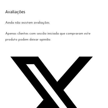
Avaliações
Ainda não existem avaliações.
Apenas clientes com sessão iniciada que compraram este
produto podem deixar opinião.
Opens
in
a
new
window