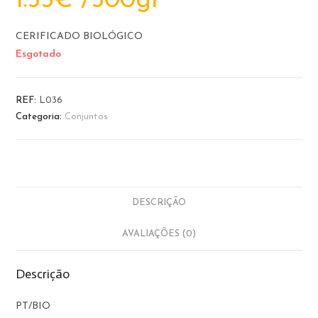
1.55
€
 /500gr
CERIFICADO BIOLÓGICO
Esgotado
REF:
L036
Categoria:
Conjuntos
DESCRIÇÃO
AVALIAÇÕES (0)
Descrição
PT/BIO