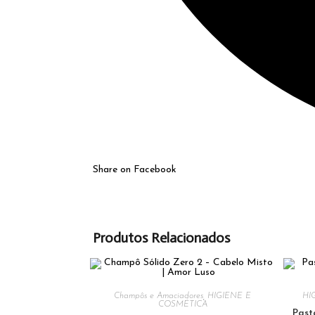
Share on Facebook
Produtos Relacionados
Champôs e Amaciadores
,
HIGIENE E
HI
COSMÉTICA
Past