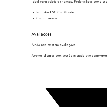
Ideal para bebés e crianças. Pode utilizar como e
Madeira FSC Certificada
Cerdas suaves
Avaliações
Ainda não existem avaliações.
Apenas clientes com sessão iniciada que comprara
Opens
in
a
new
window