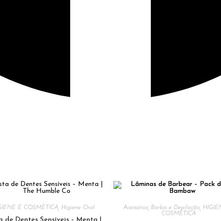
GIENE E COSMÉTICA
,
Higiene Oral
Acessórios
,
Barba e Depilação
,
HIGIE
COSMÉTICA
a de Dentes Sensíveis – Menta |