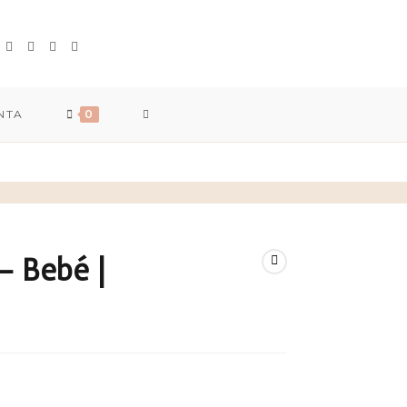
TOGGLE
NTA
0
WEBSITE
SEARCH
– Bebé |