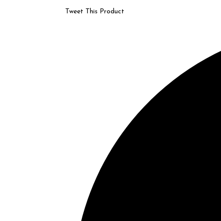
Tweet This Product
Opens
in
a
new
window