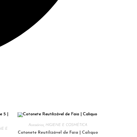
Acessórios
,
HIGIENE E COSMÉTICA
NE E
Cotonete Reutilizável de Faia | Caliquo