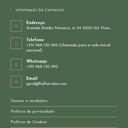
Informação De Contactos
Endereço:
Avenida Emídio Navarro, nr 34 3500-124 Viseu
Telefone:
+351 968 130 590 (chamada para a rede móvel
nacional)
Whatsapp:
+351 968 130 590
Opens
Email:
in
Opens
geral@halfarroba.com
your
in
your
application
application
Termos e condições
Política de privacidade
Política de Cookies