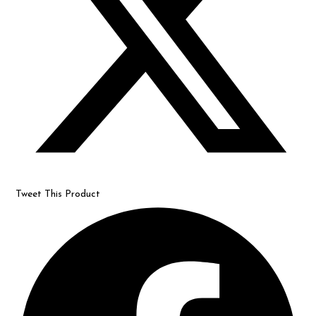
Tweet This Product
Opens
in
a
new
window