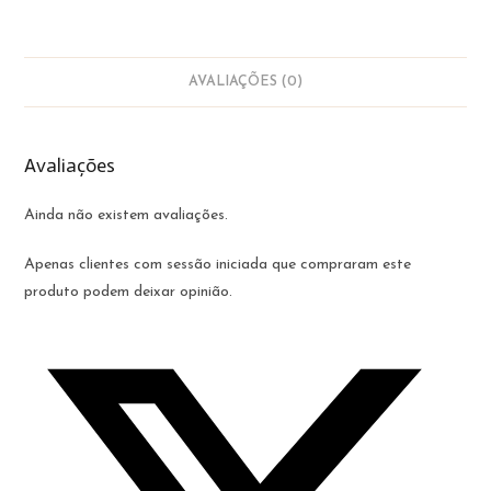
AVALIAÇÕES (0)
Avaliações
Ainda não existem avaliações.
Apenas clientes com sessão iniciada que compraram este
produto podem deixar opinião.
Opens
in
a
new
window