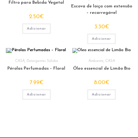
Filtro para Bebida Vegetal
Escova de loiça com extensão
– recarregável
2.50
€
3.30
€
Adicionar
Adicionar
CASA
,
Detergentes Sólidos
Ambiente
,
CASA
Pérolas Perfumadas – Floral
Óleo essencial de Limão Bio
7.99
€
8.00
€
Adicionar
Adicionar