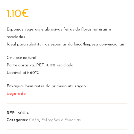
1.10
€
Esponjas vegetais e abrasivas feitas de fibras naturais e
recicladas.
Ideal para substituir as esponjas da loiça/limpeza convencionais.
Celulose natural
Parte abrasiva: PET 100% reciclado
Lavável até 60ºC
Enxaguar bem antes da primeira utilização
Esgotado
REF:
160014
Categorias:
CASA
,
Esfregões e Esponjas