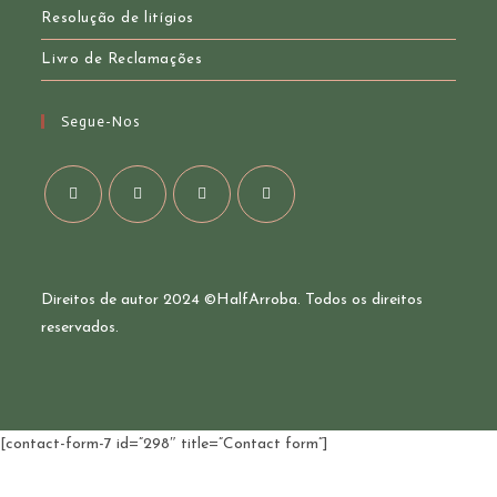
Resolução de litígios
Livro de Reclamações
Segue-Nos
Opens
Opens
Opens
Opens
in
in
in
in
a
a
a
a
Direitos de autor 2024 ©
HalfArroba
. Todos os direitos
new
new
new
new
reservados.
tab
tab
tab
tab
[contact-form-7 id=”298″ title=”Contact form”]