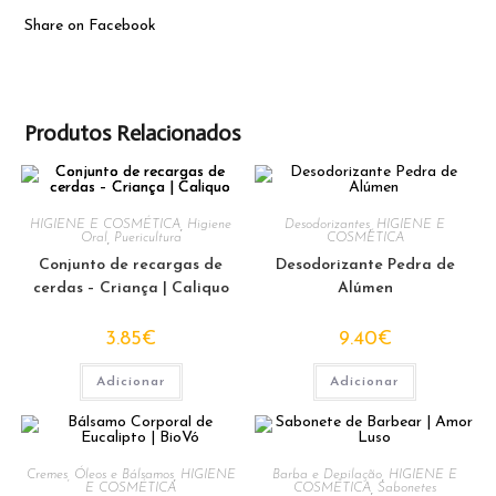
Share on Facebook
Produtos Relacionados
HIGIENE E COSMÉTICA
,
Higiene
Desodorizantes
,
HIGIENE E
Oral
,
Puericultura
COSMÉTICA
Conjunto de recargas de
Desodorizante Pedra de
cerdas – Criança | Caliquo
Alúmen
3.85
€
9.40
€
Adicionar
Adicionar
Cremes, Óleos e Bálsamos
,
HIGIENE
Barba e Depilação
,
HIGIENE E
E COSMÉTICA
COSMÉTICA
,
Sabonetes