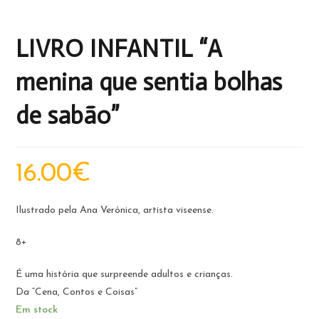
LIVRO INFANTIL “A
menina que sentia bolhas
de sabão”
16.00
€
Ilustrado pela Ana Verónica, artista viseense.
8+
É uma história que surpreende adultos e crianças.
Da “Cena, Contos e Coisas”
Em stock