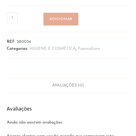
Quantidade
ADICIONAR
de
LIVRO
INFANTIL
REF:
280034
"A
Categorias:
HIGIENE E COSMÉTICA
,
Puericultura
menina
que
sentia
bolhas
de
AVALIAÇÕES (0)
sabão"
Avaliações
Ainda não existem avaliações.