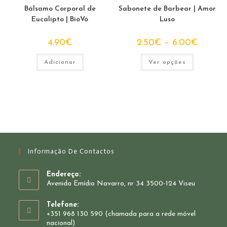
Bálsamo Corporal de
Sabonete de Barbear | Amor
Eucalipto | BioVó
Luso
Price
4.90
€
2.50
€
–
6.00
€
range:
2.50€
This
through
Adicionar
Ver opções
product
6.00€
has
multiple
variants.
The
options
may
be
chosen
on
the
product
page
Informação De Contactos
Endereço:
Avenida Emídio Navarro, nr 34 3500-124 Viseu
Telefone:
+351 968 130 590 (chamada para a rede móvel
nacional)