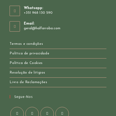
Whatsapp:
+351 968 130 590
Opens
Email:
in
Opens
geral@halfarroba.com
your
in
your
application
application
Termos e condições
Política de privacidade
Política de Cookies
Resolução de litígios
Livro de Reclamações
Segue-Nos