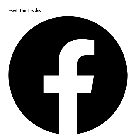
Tweet This Product
Opens
in
a
new
window