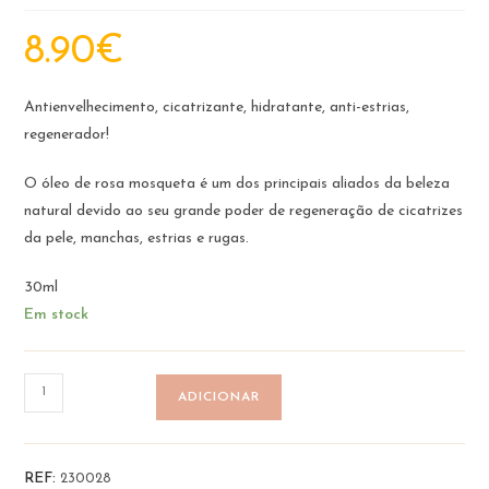
8.90
€
Antienvelhecimento, cicatrizante, hidratante, anti-estrias,
regenerador!
O óleo de rosa mosqueta é um dos principais aliados da beleza
natural devido ao seu grande poder de regeneração de cicatrizes
da pele, manchas, estrias e rugas.
30ml
Em stock
Quantidade
ADICIONAR
de
Óleo
de
REF:
230028