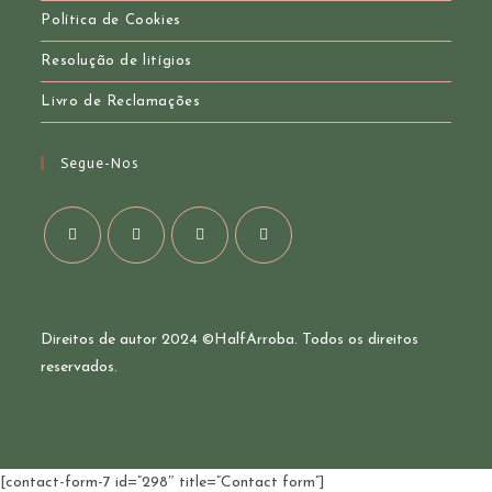
Política de Cookies
Resolução de litígios
Livro de Reclamações
Segue-Nos
Opens
Opens
Opens
Opens
in
in
in
in
a
a
a
a
Direitos de autor 2024 ©
HalfArroba
. Todos os direitos
new
new
new
new
reservados.
tab
tab
tab
tab
[contact-form-7 id=”298″ title=”Contact form”]