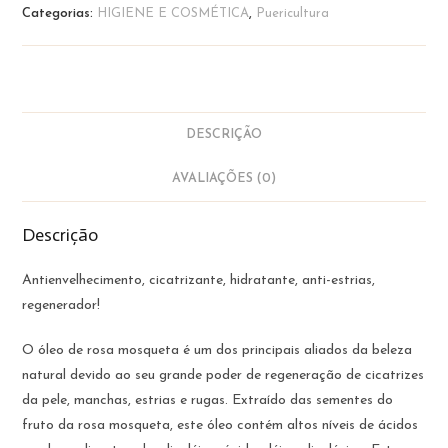
Rosa
Categorias:
HIGIENE E COSMÉTICA
,
Puericultura
Mosqueta
|
La
Saponaria
DESCRIÇÃO
AVALIAÇÕES (0)
Descrição
Antienvelhecimento, cicatrizante, hidratante, anti-estrias,
regenerador!
O óleo de rosa mosqueta é um dos principais aliados da beleza
natural devido ao seu grande poder de regeneração de cicatrizes
da pele, manchas, estrias e rugas. Extraído das sementes do
fruto da rosa mosqueta, este óleo contém altos níveis de ácidos