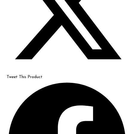
Tweet This Product
Opens
in
a
new
window