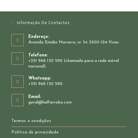
Informação De Contactos
Endereço:
Avenida Emídio Navarro, nr 34 3500-124 Viseu
Telefone:
+351 968 130 590 (chamada para a rede móvel
nacional)
Whatsapp:
+351 968 130 590
Opens
Email:
in
Opens
geral@halfarroba.com
your
in
your
application
application
Termos e condições
Política de privacidade