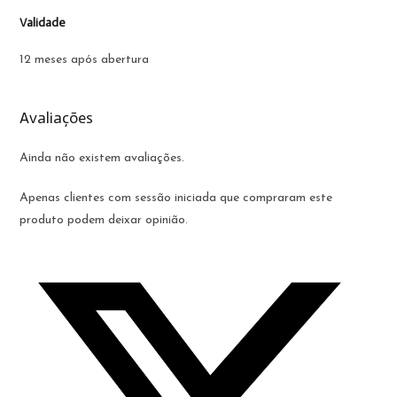
Validade
12 meses após abertura
Avaliações
Ainda não existem avaliações.
Apenas clientes com sessão iniciada que compraram este
produto podem deixar opinião.
Opens
in
a
new
window