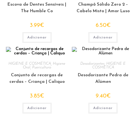
Escova de Dentes Sensíveis |
Champô Sólido Zero 2 –
The Humble Co
Cabelo Misto | Amor Luso
3.99
€
6.50
€
Adicionar
Adicionar
HIGIENE E COSMÉTICA
,
Higiene
Desodorizantes
,
HIGIENE E
Oral
,
Puericultura
COSMÉTICA
Conjunto de recargas de
Desodorizante Pedra de
cerdas – Criança | Caliquo
Alúmen
3.85
€
9.40
€
Adicionar
Adicionar