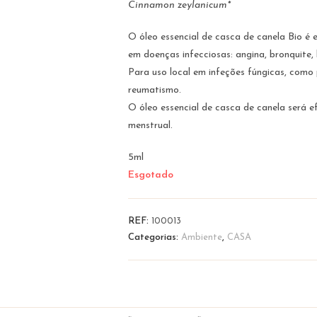
Cinnamon zeylanicum*
O óleo essencial de casca de canela Bio é 
em doenças infecciosas: angina, bronquite,
Para uso local em infeções fúngicas, como
reumatismo.
O óleo essencial de casca de canela será 
menstrual.
5ml
Esgotado
REF:
100013
Categorias:
Ambiente
,
CASA