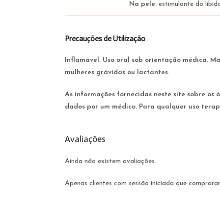
Na pele:
estimulante do libid
Precauções de Utilização
Inflamável. Uso oral sob orientação médica. M
mulheres grávidas ou lactantes.
As informações fornecidas neste site sobre os ó
dados por um médico. Para qualquer uso terapê
Avaliações
Ainda não existem avaliações.
Apenas clientes com sessão iniciada que comprara
Opens
in