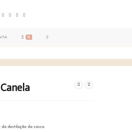
TOGGLE
NTA
0
WEBSITE
SEARCH
 Canela
r da destilação da casca.