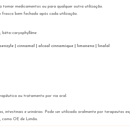
 a tomar medicamentos ou para qualquer outra utilização.
o frasco bem fechado após cada utilização.
, béta-caryophyllène
enzyle | cinnamal | alcool cinnamique | limoneno | linalol
rapêutica ou tratamento por via oral.
as, intestinais e urinárias: Pode ser utilizado oralmente por terapeutas 
r, como OE de Limão.