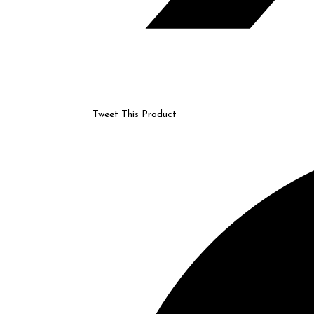
Tweet This Product
Opens
in
a
new
window