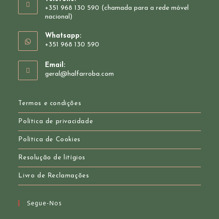
+351 968 130 590 (chamada para a rede móvel
nacional)
Whatsapp:
+351 968 130 590
Opens
Email:
in
Opens
geral@halfarroba.com
your
in
your
application
application
Termos e condições
Política de privacidade
Política de Cookies
Resolução de litígios
Livro de Reclamações
Segue-Nos