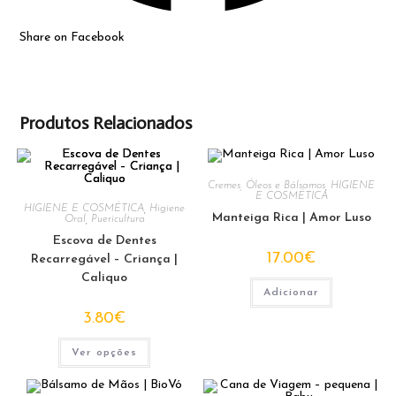
Share on Facebook
Produtos Relacionados
Cremes, Óleos e Bálsamos
,
HIGIENE
E COSMÉTICA
HIGIENE E COSMÉTICA
,
Higiene
Manteiga Rica | Amor Luso
Oral
,
Puericultura
Escova de Dentes
17.00
€
Recarregável – Criança |
Caliquo
Adicionar
3.80
€
This
Ver opções
product
has
multiple
variants.