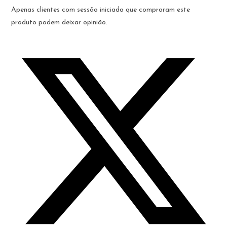
Apenas clientes com sessão iniciada que compraram este
produto podem deixar opinião.
Opens
in
a
new
window