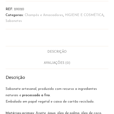
Sabão
Aventura
REF:
211020
|
Categorias:
Champôs e Amaciadores
,
HIGIENE E COSMÉTICA
,
Amor
Sabonetes
Luso
DESCRIÇÃO
AVALIAÇÕES (0)
Descrição
Sabonete artesanal, produzido com recurso a ingredientes
naturais e
processado a frio
.
Embalado em papel vegetal e caixa de cartão reciclado.
Matérias-primas:
Azeite, água, óleo de palma, óleo de coco,