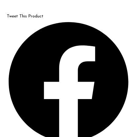
Tweet This Product
Opens
in
a
new
window