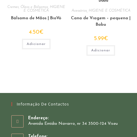
The
options
Cremes, Óleos e Bálsamos
,
HIGIENE
E COSMÉTICA
Acessórios
,
HIGIENE E COSMÉTICA
may
be
Bálsamo de Mãos | BioVó
Cana de Viagem – pequena |
chosen
on
Babu
the
4.50
€
product
page
5.99
€
Adicionar
Adicionar
Informação De Contactos
Endereço:
Avenida Emídio Navarro, nr 34 3500-124 Viseu
Telefone: