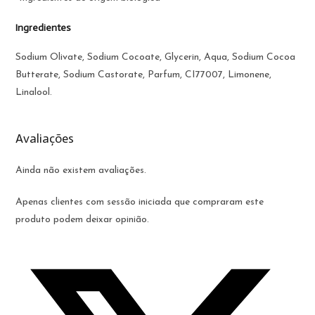
Ingredientes
Sodium Olivate, Sodium Cocoate, Glycerin, Aqua, Sodium Cocoa
Butterate, Sodium Castorate, Parfum, CI77007, Limonene,
Linalool.
Avaliações
Ainda não existem avaliações.
Apenas clientes com sessão iniciada que compraram este
produto podem deixar opinião.
Opens
in
a
new