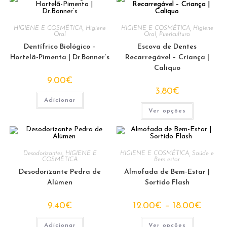
HIGIENE E COSMÉTICA
,
Higiene
HIGIENE E COSMÉTICA
,
Higiene
Oral
Oral
,
Puericultura
Dentífrico Biológico –
Escova de Dentes
Hortelã-Pimenta | Dr.Bonner’s
Recarregável – Criança |
Caliquo
9.00
€
3.80
€
Adicionar
This
Ver opções
product
has
multiple
variants.
The
options
Desodorizantes
,
HIGIENE E
HIGIENE E COSMÉTICA
,
Saúde e
may
COSMÉTICA
Bem estar
be
chosen
Desodorizante Pedra de
Almofada de Bem-Estar |
on
Alúmen
Sortido Flash
the
product
page
Price
9.40
€
12.00
€
–
18.00
€
range:
12.00€
This
through
Adicionar
Ver opções
product