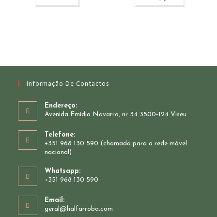
18.00€
has
multiple
variants.
The
options
may
be
chosen
on
the
product
page
Informação De Contactos
Endereço:
Avenida Emídio Navarro, nr 34 3500-124 Viseu
Telefone:
+351 968 130 590 (chamada para a rede móvel
nacional)
Whatsapp:
+351 968 130 590
Opens
Email:
in
Opens
geral@halfarroba.com
your