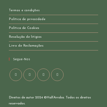
in
your
application
application
Termos e condições
Política de privacidade
Política de Cookies
Resolução de litígios
Livro de Reclamações
Segue-Nos
Opens
Opens
Opens
Opens
in
in
in
in
a
a
a
a
Direitos de autor 2024 ©
HalfArroba
. Todos os direitos
new
new
new
new
reservados.