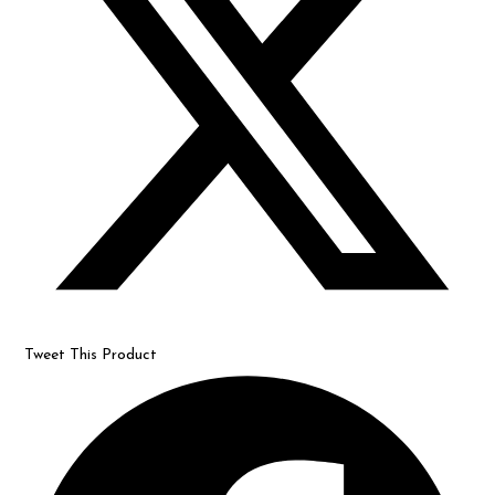
window
Tweet This Product
Opens
in
a
new
window