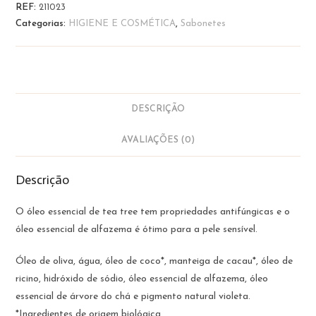
de
REF:
211023
Alfazema
Categorias:
HIGIENE E COSMÉTICA
,
Sabonetes
e
Tea
Tree
|
BioVó
DESCRIÇÃO
AVALIAÇÕES (0)
Descrição
O óleo essencial de tea tree tem propriedades antifúngicas e o
óleo essencial de alfazema é ótimo para a pele sensível.
Óleo de oliva, água, óleo de coco*, manteiga de cacau*, óleo de
ricino, hidróxido de sódio, óleo essencial de alfazema, óleo
essencial de árvore do chá e pigmento natural violeta.
*Ingredientes de origem biológica