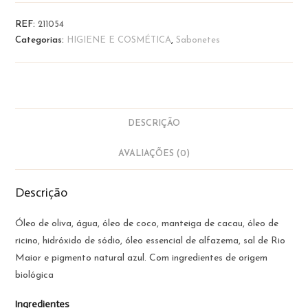
Sabonete
de
REF:
211054
Sal
Categorias:
HIGIENE E COSMÉTICA
,
Sabonetes
de
Rio
Maior
|
BioVó
DESCRIÇÃO
AVALIAÇÕES (0)
Descrição
Óleo de oliva, água, óleo de coco, manteiga de cacau, óleo de
ricino, hidróxido de sódio, óleo essencial de alfazema, sal de Rio
Maior e pigmento natural azul. Com ingredientes de origem
biológica
Ingredientes