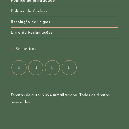
Política de privacidade
Política de Cookies
Resolução de litígios
Livro de Reclamações
Segue-Nos
Opens
Opens
Opens
Opens
in
in
in
in
a
a
a
a
Direitos de autor 2024 ©
HalfArroba
. Todos os direitos
new
new
new
new
reservados.
tab
tab
tab
tab