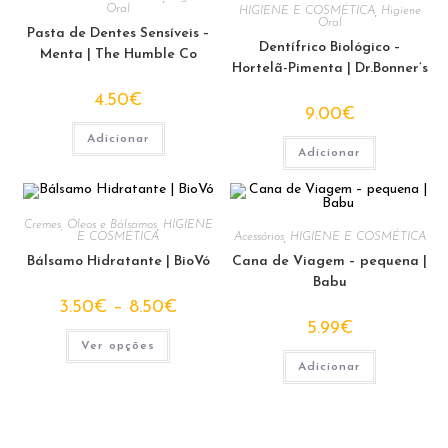
Oral
HIGIENE E COSMÉTICA
,
Higiene
Oral
Pasta de Dentes Sensíveis –
Dentífrico Biológico –
Menta | The Humble Co
Hortelã-Pimenta | Dr.Bonner’s
4.50
€
9.00
€
Adicionar
Adicionar
Cremes, Óleos e Bálsamos
,
HIGIENE
E COSMÉTICA
Acessórios
,
HIGIENE E COSMÉTICA
Bálsamo Hidratante | BioVó
Cana de Viagem – pequena |
Babu
Price
3.50
€
–
8.50
€
range:
5.99
€
3.50€
This
through
Ver opções
product
8.50€
has
Adicionar
multiple
variants.
The
options
may
be