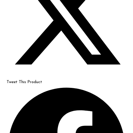
Tweet This Product
Opens
in
a
new
window