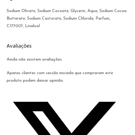
Sodium Olivate, Sodium Cocoate, Glycerin, Aqua, Sodium Cocoa
Butterate, Sodium Castorate, Sodium Chloride, Parfum,
CI77007, Linalool.
Avaliações
Ainda não existem avaliações.
Apenas clientes com sessão iniciada que compraram este
produto podem deixar opinião.
Opens
in
a
new
window