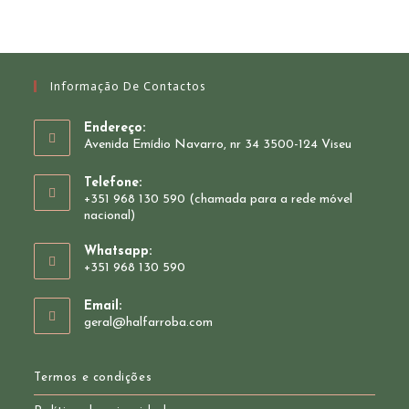
chosen
on
the
product
page
Informação De Contactos
Endereço:
Avenida Emídio Navarro, nr 34 3500-124 Viseu
Telefone:
+351 968 130 590 (chamada para a rede móvel
nacional)
Whatsapp:
+351 968 130 590
Opens
Email:
in
Opens
geral@halfarroba.com
your
in
your
application
application
Termos e condições