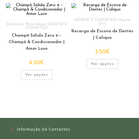
HIGIENE E COSMÉTICA
,
Higiene
Oral
Champôs e Amaciadores
,
HIGIENE E
COSMÉTICA
Recarga de Escova de Dentes
Champô Sólido Zero 4 –
| Caliquo
Champô & Condicionador |
Amor Luso
3.50
€
This
6.50
€
Ver opções
product
has
This
multiple
Ver opções
product
variants.
has
The
multiple
options
variants.
may
The
be
options
chosen
may
on
be
the
chosen
product
on
page
the
product
page
Informação De Contactos