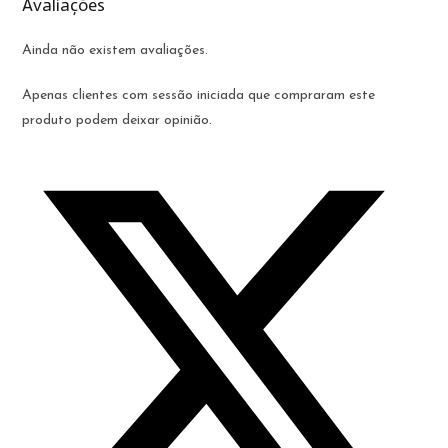
Avaliações
Ainda não existem avaliações.
Apenas clientes com sessão iniciada que compraram este
produto podem deixar opinião.
Opens
in
a
new
window