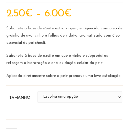
Price
2.50
€
–
6.00
€
range:
2.50€
through
6.00€
Sabonete à base de azeite extra virgem, enriquecido com óleo de
grainha de uva, vinho e folhas de videira, aromatizado com óleo
essencial de patchouli.
Sabonete à base de azeite em que o vinho e subprodutos
reforçam a hidratação e anti oxidação celular da pele.
Aplicado diretamente sobre a pele promove uma leve esfoliação.
TAMANHO