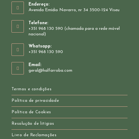
Endereço:
Avenida Emídio Navarro, nr 34 3500-124 Viseu
Telefone:
+351 968 130 590 (chamada para a rede móvel
nacional)
Whatsapp:
+351 968 130 590
Opens
Email:
in
Opens
geral@halfarroba.com
your
in
your
application
application
Termos e condições
Política de privacidade
Política de Cookies
Resolução de litígios
Livro de Reclamações