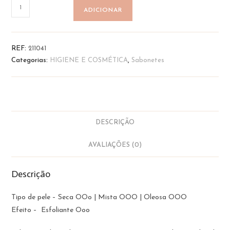
Quantidade
ADICIONAR
de
Sabonete
de
REF:
211041
Vinho
Categorias:
HIGIENE E COSMÉTICA
,
Sabonetes
do
Dão
-
Vinha
|
DESCRIÇÃO
Amor
Luso
AVALIAÇÕES (0)
Descrição
Tipo de pele – Seca OOo | Mista OOO | Oleosa OOO
Efeito – Esfoliante Ooo