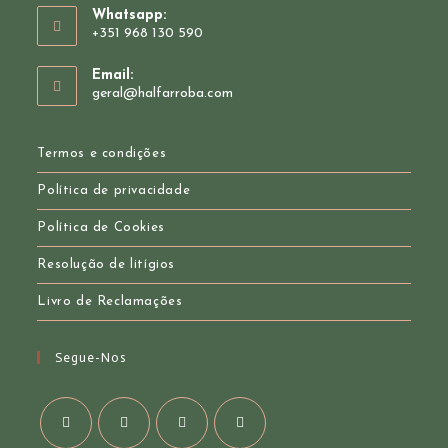
Whatsapp:
+351 968 130 590
Opens
Email:
in
Opens
geral@halfarroba.com
your
in
your
application
application
Termos e condições
Política de privacidade
Política de Cookies
Resolução de litígios
Livro de Reclamações
Segue-Nos