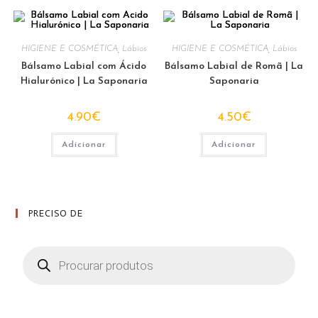
HIGIENE E COSMÉTICA
,
Lábios
HIGIENE E COSMÉTICA
,
Lábios
Bálsamo Labial com Ácido
Bálsamo Labial de Romã | La
Hialurónico | La Saponaria
Saponaria
4.90
€
4.50
€
Adicionar
Adicionar
PRECISO DE
Products
search