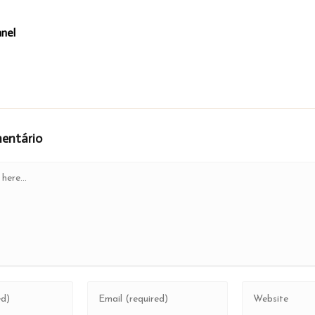
anel
entário