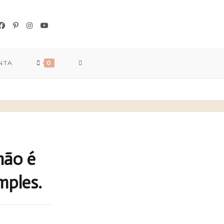
NTA
0
não é
mples.
s