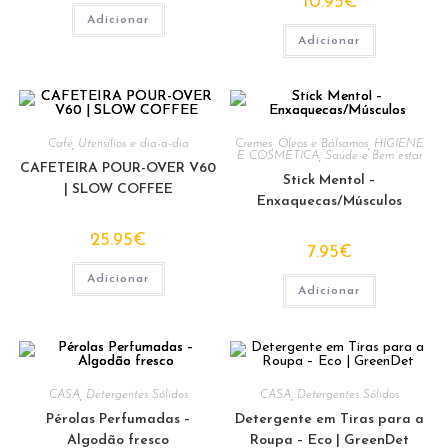
10.95
€
Adicionar
Adicionar
Café
,
Utensílios e dia-a-dia
Cremes, Óleos e Bálsamos
,
HIGIENE
E COSMÉTICA
,
Saúde e Bem estar
CAFETEIRA POUR-OVER V60
Stick Mentol –
| SLOW COFFEE
Enxaquecas/Músculos
25.95
€
7.95
€
Adicionar
Adicionar
CASA
,
Detergentes Sólidos
CASA
,
Detergentes Sólidos
Pérolas Perfumadas –
Detergente em Tiras para a
Algodão fresco
Roupa – Eco | GreenDet