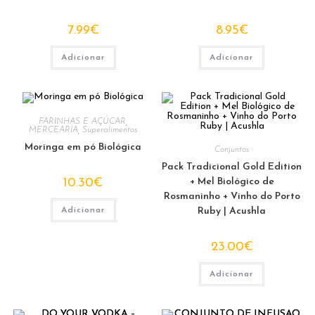
7.99
€
8.95
€
Adicionar
Adicionar
FARINHAS E AÇÚCAR
,
MERCEARIA
,
Superalimentos
Moringa em pó Biológica
Conjuntos
Pack Tradicional Gold Edition
10.30
€
+ Mel Biológico de
Rosmaninho + Vinho do Porto
Adicionar
Ruby | Acushla
23.00
€
Adicionar