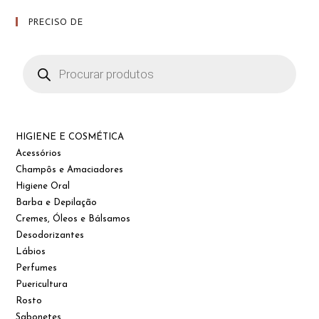
page
PRECISO DE
Products
search
HIGIENE E COSMÉTICA
Acessórios
Champôs e Amaciadores
Higiene Oral
Barba e Depilação
Cremes, Óleos e Bálsamos
Desodorizantes
Lábios
Perfumes
Puericultura
Rosto
Sabonetes