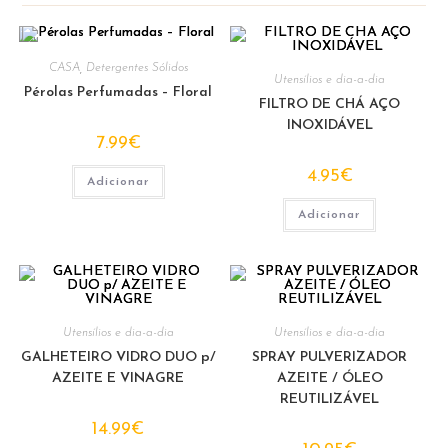
CASA
,
Detergentes Sólidos
Utensílios e dia-a-dia
Pérolas Perfumadas – Floral
FILTRO DE CHÁ AÇO
INOXIDÁVEL
7.99
€
4.95
€
Adicionar
Adicionar
Utensílios e dia-a-dia
Utensílios e dia-a-dia
GALHETEIRO VIDRO DUO p/
SPRAY PULVERIZADOR
AZEITE E VINAGRE
AZEITE / ÓLEO
REUTILIZÁVEL
14.99
€