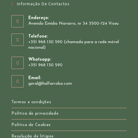
Informação De Contactos
Endereço:
Avenida Emídio Navarro, nr 34 3500-124 Viseu
Telefone:
+351 968 130 590 (chamada para a rede móvel
nacional)
Whatsapp:
+351 968 130 590
Opens
Email:
in
Opens
geral@halfarroba.com
your
in
your
application
application
Termos e condições
Política de privacidade
Política de Cookies
Resolução de litígios