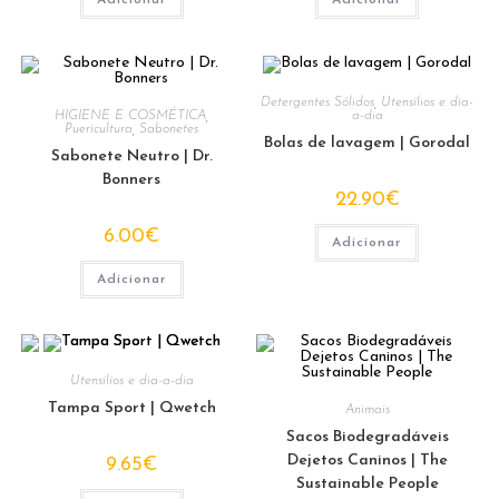
Adicionar
Adicionar
Detergentes Sólidos
,
Utensílios e dia-
HIGIENE E COSMÉTICA
,
a-dia
Puericultura
,
Sabonetes
Bolas de lavagem | Gorodal
Sabonete Neutro | Dr.
Bonners
22.90
€
6.00
€
Adicionar
Adicionar
Utensílios e dia-a-dia
Tampa Sport | Qwetch
Animais
Sacos Biodegradáveis
Dejetos Caninos | The
9.65
€
Sustainable People