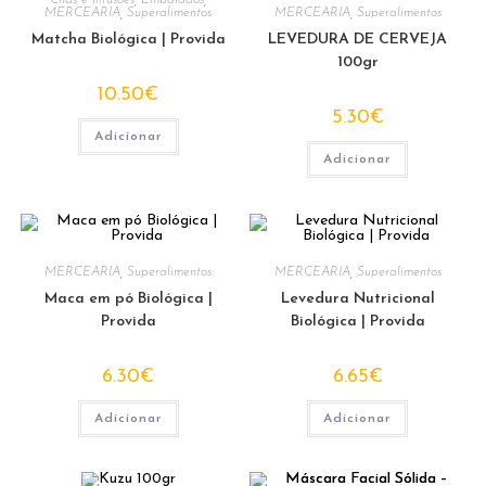
Chás e Infusões
,
Embalados
,
MERCEARIA
,
Superalimentos
MERCEARIA
,
Superalimentos
Matcha Biológica | Provida
LEVEDURA DE CERVEJA
100gr
10.50
€
5.30
€
Adicionar
Adicionar
MERCEARIA
,
Superalimentos
MERCEARIA
,
Superalimentos
Maca em pó Biológica |
Levedura Nutricional
Provida
Biológica | Provida
6.30
€
6.65
€
Adicionar
Adicionar