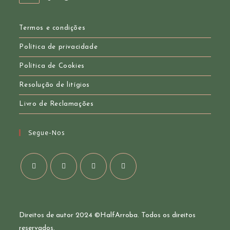
your
in
your
application
application
Termos e condições
Política de privacidade
Política de Cookies
Resolução de litígios
Livro de Reclamações
Segue-Nos
Opens
Opens
Opens
Opens
in
in
in
in
a
a
a
a
Direitos de autor 2024 ©
HalfArroba
. Todos os direitos
new
new
new
new
reservados.