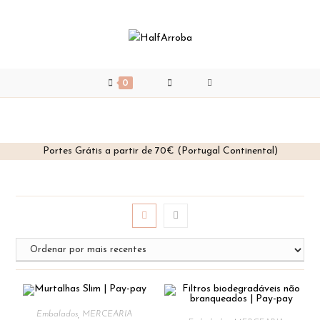
0
Portes Grátis a partir de 70€ (Portugal Continental)
Skip
to
content
Embalados
,
MERCEARIA