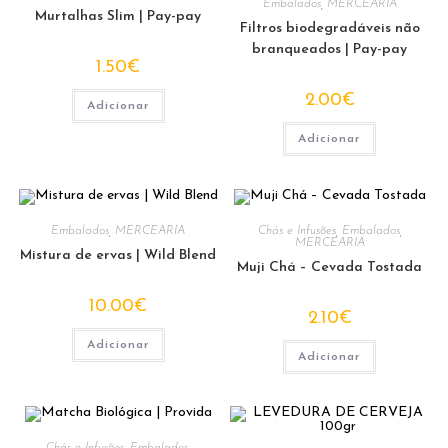
Embalados
,
MERCEARIA
Murtalhas Slim | Pay-pay
Filtros biodegradáveis ​​não
branqueados | Pay-pay
1.50
€
2.00
€
Adicionar
Adicionar
Embalados
,
MERCEARIA
Chás e Infusões
,
Embalados
,
MERCEARIA
Mistura de ervas | Wild Blend
Muji Chá – Cevada Tostada
10.00
€
2.10
€
Adicionar
Adicionar