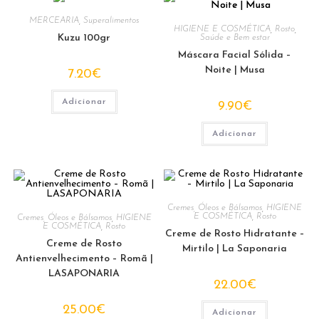
MERCEARIA
,
Superalimentos
HIGIENE E COSMÉTICA
,
Rosto
,
Kuzu 100gr
Saúde e Bem estar
Máscara Facial Sólida –
Noite | Musa
7.20
€
Adicionar
9.90
€
Adicionar
Cremes, Óleos e Bálsamos
,
HIGIENE
E COSMÉTICA
,
Rosto
Cremes, Óleos e Bálsamos
,
HIGIENE
E COSMÉTICA
,
Rosto
Creme de Rosto Hidratante –
Creme de Rosto
Mirtilo | La Saponaria
Antienvelhecimento – Romã |
LASAPONARIA
22.00
€
25.00
€
Adicionar