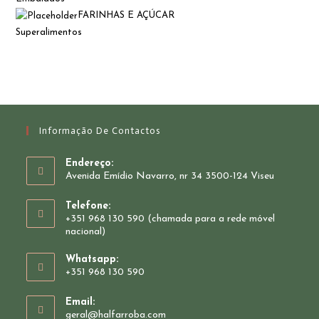
FARINHAS E AÇÚCAR
Superalimentos
Informação De Contactos
Endereço:
Avenida Emídio Navarro, nr 34 3500-124 Viseu
Telefone:
+351 968 130 590 (chamada para a rede móvel
nacional)
Whatsapp:
+351 968 130 590
Opens
Email:
in
Opens
geral@halfarroba.com