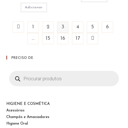
Adicionar
1
2
3
4
5
6
…
15
16
17
PRECISO DE
Products
search
HIGIENE E COSMÉTICA
Acessórios
Champôs e Amaciadores
Higiene Oral