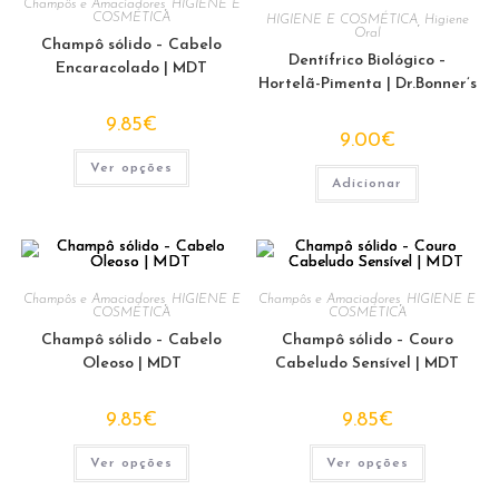
Champôs e Amaciadores
,
HIGIENE E
COSMÉTICA
HIGIENE E COSMÉTICA
,
Higiene
Oral
Champô sólido – Cabelo
Dentífrico Biológico –
Encaracolado | MDT
Hortelã-Pimenta | Dr.Bonner’s
9.85
€
9.00
€
This
Ver opções
product
Adicionar
has
multiple
variants.
The
options
may
be
chosen
Champôs e Amaciadores
,
HIGIENE E
Champôs e Amaciadores
,
HIGIENE E
on
COSMÉTICA
COSMÉTICA
the
Champô sólido – Cabelo
Champô sólido – Couro
product
page
Oleoso | MDT
Cabeludo Sensível | MDT
9.85
€
9.85
€
This
This
Ver opções
Ver opções
product
product
has
has
multiple
multiple