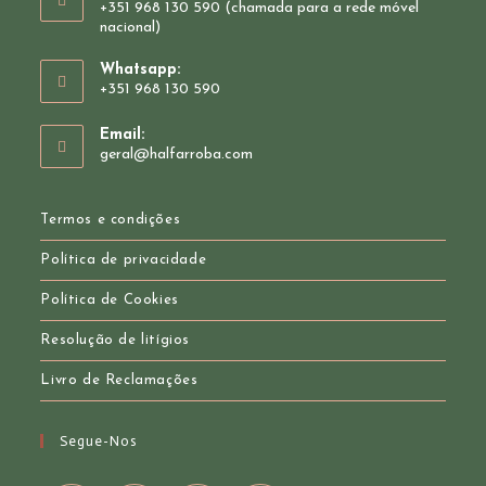
+351 968 130 590 (chamada para a rede móvel
nacional)
Whatsapp:
+351 968 130 590
Opens
Email:
in
Opens
geral@halfarroba.com
your
in
your
application
application
Termos e condições
Política de privacidade
Política de Cookies
Resolução de litígios
Livro de Reclamações
Segue-Nos