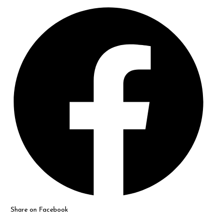
Opens
in
a
new
window
Share on Facebook