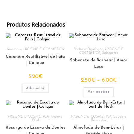
Produtos Relacionados
Acessórios
,
HIGIENE E COSMÉTICA
Barba e Depilação
,
HIGIENE E
COSMÉTICA
,
Sabonetes
Cotonete Reutilizável de Faia
Sabonete de Barbear | Amor
| Caliquo
Luso
3.20
€
Price
2.50
€
–
6.00
€
range:
2.50€
This
Adicionar
through
Ver opções
product
6.00€
has
multiple
variants.
The
options
HIGIENE E COSMÉTICA
,
Higiene
HIGIENE E COSMÉTICA
,
Saúde e
may
Oral
Bem estar
be
chosen
Recarga de Escova de Dentes
Almofada de Bem-Estar |
on
| Caliquo
Sortido Flash