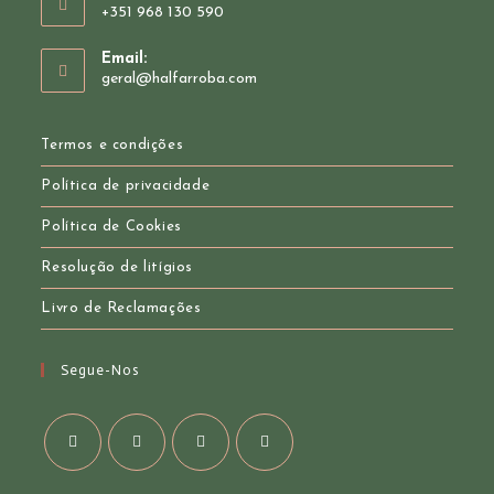
+351 968 130 590
Opens
Email:
in
Opens
geral@halfarroba.com
your
in
your
application
application
Termos e condições
Política de privacidade
Política de Cookies
Resolução de litígios
Livro de Reclamações
Segue-Nos
Opens
Opens
Opens
Opens