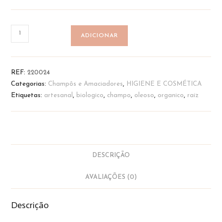
Quantidade
ADICIONAR
de
Champô
sólido
REF:
220024
-
Categorias:
Champôs e Amaciadores
,
HIGIENE E COSMÉTICA
Cabelo
Etiquetas:
artesanal
,
biologico
,
champo
,
oleoso
,
organico
,
raiz
Oleoso
|
MDT
DESCRIÇÃO
AVALIAÇÕES (0)
Descrição