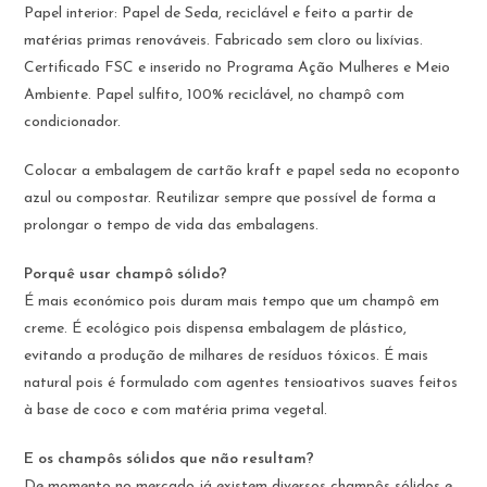
Papel interior: Papel de Seda, reciclável e feito a partir de
matérias primas renováveis. Fabricado sem cloro ou lixívias.
Certificado FSC e inserido no Programa Ação Mulheres e Meio
Ambiente. Papel sulfito, 100% reciclável, no champô com
condicionador.
Colocar a embalagem de cartão kraft e papel seda no ecoponto
azul ou compostar. Reutilizar sempre que possível de forma a
prolongar
o tempo de vida das embalagens.
Porquê usar champô sólido?
É mais económico pois duram mais tempo que um champô em
creme. É ecológico pois dispensa embalagem de plástico,
evitando a produção de milhares de resíduos tóxicos. É mais
natural pois é formulado com agentes tensioativos suaves feitos
à base de coco e com matéria prima vegetal.
E os champôs sólidos que não resultam?
De momento no mercado já existem diversos champôs sólidos e