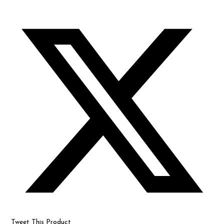
Opens
in
a
new
window
Tweet This Product