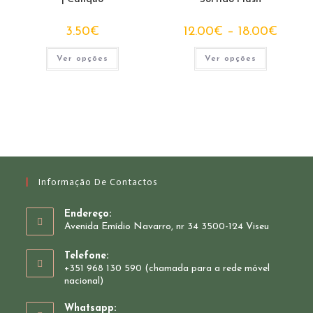
the
product
page
Price
3.50
€
12.00
€
–
18.00
€
range:
12.00€
This
This
through
Ver opções
Ver opções
product
product
18.00€
has
has
multiple
multiple
variants.
variants.
The
The
options
options
may
may
be
be
chosen
chosen
on
on
the
the
product
product
page
page
Informação De Contactos
Endereço:
Avenida Emídio Navarro, nr 34 3500-124 Viseu
Telefone:
+351 968 130 590 (chamada para a rede móvel
nacional)
Whatsapp: