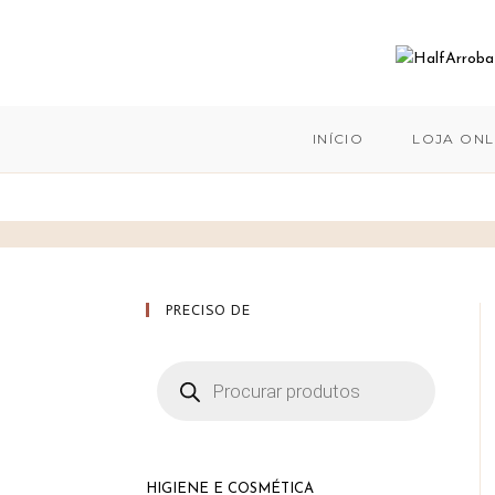
INÍCIO
LOJA ONL
Skip
to
PRECISO DE
content
Products
search
HIGIENE E COSMÉTICA