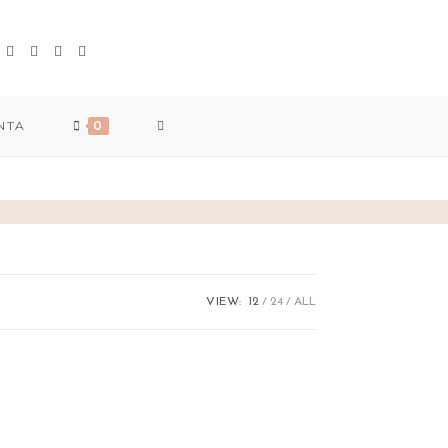
TOGGLE
NTA
0
WEBSITE
SEARCH
VIEW:
12
24
ALL