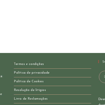
S
Termos e condições
Política de privacidade
24
Política de Cookies
Ope
Resolução de litígios
in
de
a
Livro de Reclamações
Dire
new