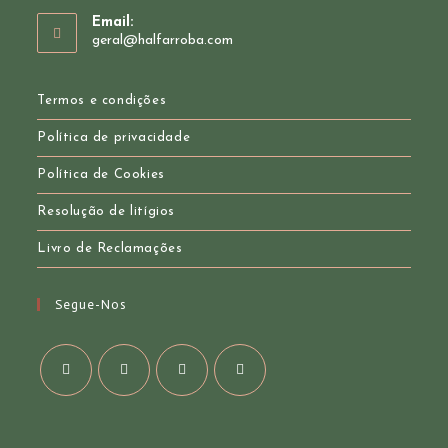
Opens
Email:
in
Opens
geral@halfarroba.com
your
in
your
application
application
Termos e condições
Política de privacidade
Política de Cookies
Resolução de litígios
Livro de Reclamações
Segue-Nos
Opens
Opens
Opens
Opens
in
in
in
in