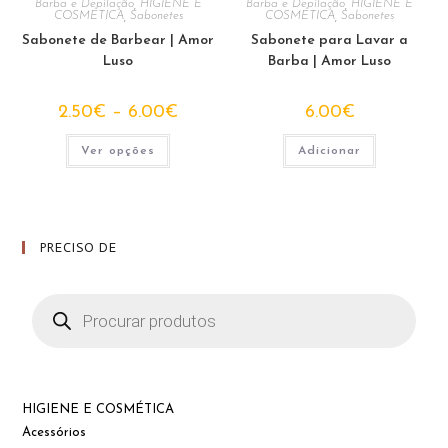
Barba e Depilação
,
HIGIENE E
Barba e Depilação
,
HIGIENE E
COSMÉTICA
,
Sabonetes
COSMÉTICA
,
Sabonetes
Sabonete de Barbear | Amor
Sabonete para Lavar a
Luso
Barba | Amor Luso
Price
2.50
€
–
6.00
€
6.00
€
range:
2.50€
This
through
Ver opções
Adicionar
product
6.00€
has
multiple
variants.
The
options
may
PRECISO DE
be
chosen
on
the
Products
product
search
page
HIGIENE E COSMÉTICA
Acessórios