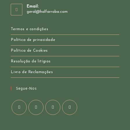
Opens
Email:
in
Opens
geral@halfarroba.com
your
in
your
application
application
Termos e condições
Política de privacidade
Política de Cookies
Resolução de litígios
Livro de Reclamações
Segue-Nos
Opens
Opens
Opens
Opens
in
in
in
in