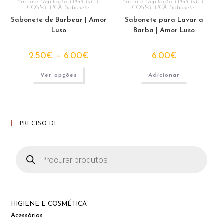
Barba e Depilação
,
HIGIENE E
Barba e Depilação
,
HIGIENE E
COSMÉTICA
,
Sabonetes
COSMÉTICA
,
Sabonetes
Sabonete de Barbear | Amor
Sabonete para Lavar a
Luso
Barba | Amor Luso
Price
2.50
€
–
6.00
€
6.00
€
range:
2.50€
This
through
Ver opções
Adicionar
product
6.00€
has
multiple
variants.
The
options
may
PRECISO DE
be
chosen
on
the
Products
product
search
page
HIGIENE E COSMÉTICA
Acessórios