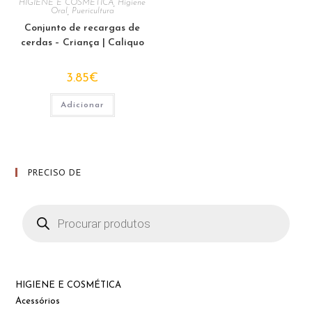
HIGIENE E COSMÉTICA
,
Higiene
Oral
,
Puericultura
Conjunto de recargas de
cerdas – Criança | Caliquo
3.85
€
Adicionar
PRECISO DE
Products
search
HIGIENE E COSMÉTICA
Acessórios