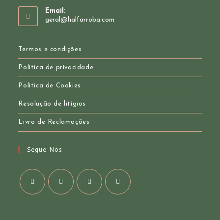
Opens
Email:
in
Opens
geral@halfarroba.com
your
in
your
application
application
Termos e condições
Política de privacidade
Política de Cookies
Resolução de litígios
Livro de Reclamações
Segue-Nos
Opens
Opens
Opens
Opens
in
in
in
in