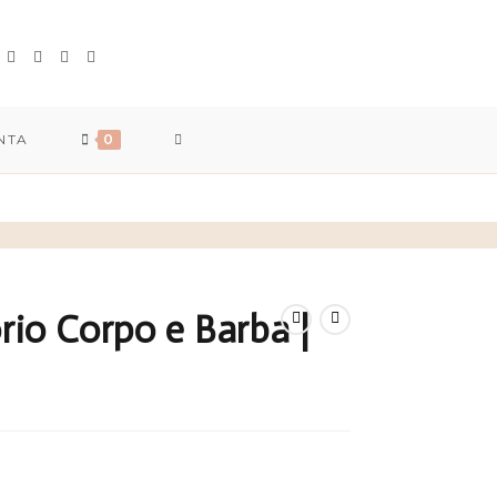
TOGGLE
NTA
0
WEBSITE
SEARCH
rio Corpo e Barba |