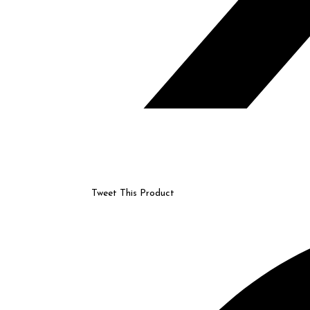
Tweet This Product
Opens
in
a
new
window