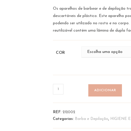
Os aparelhos de barbear e de depilação tra
descartáveis de plástico. Este aparelho po
podendo ser utilizado no rosto e no corpo.
reutilizável contém uma lâmina de dupla fa
COR
Quantidade
ADICIONAR
de
Aparelho
Depilatório
REF:
212002
Corpo
Categorias:
Barba e Depilação
,
HIGIENE 
e