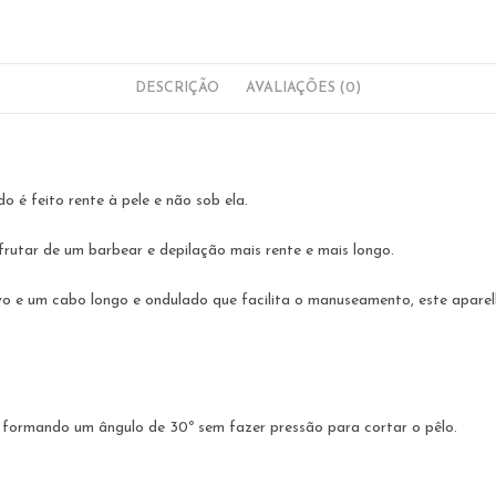
Barba
|
Bambaw
DESCRIÇÃO
AVALIAÇÕES (0)
o é feito rente à pele e não sob ela.
frutar de um barbear e depilação mais rente e mais longo.
o e um cabo longo e ondulado que facilita o manuseamento, este apare
e formando um ângulo de 30º sem fazer pressão para cortar o pêlo.