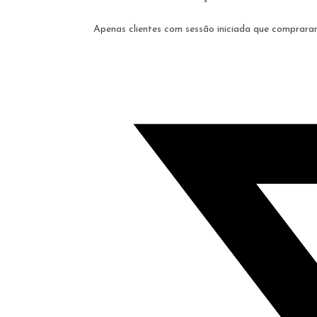
Apenas clientes com sessão iniciada que comprara
Opens
in
a
new
window