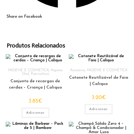
Share on Facebook
Produtos Relacionados
HIGIENE E COSMÉTICA
,
Higiene
Acessórios
,
HIGIENE E COSMÉTICA
Oral
,
Puericultura
Cotonete Reutilizável de Faia
Conjunto de recargas de
| Caliquo
cerdas – Criança | Caliquo
3.20
€
3.85
€
Adicionar
Adicionar