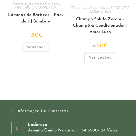
Acessórios
,
Barba e Depilação
,
HIGIENE E COSMÉTICA
Champôs e Amaciadores
,
HIGIENE E
COSMÉTICA
Lâminas de Barbear – Pack
Champô Sólido Zero 4 –
de 5 | Bambaw
Champô & Condicionador |
Amor Luso
1.50
€
6.50
€
Adicionar
This
Ver opções
product
has
multiple
variants.
The
options
may
be
chosen
on
the
product
page
Informação De Contactos
Endereço:
Avenida Emídio Navarro, nr 34 3500-124 Viseu