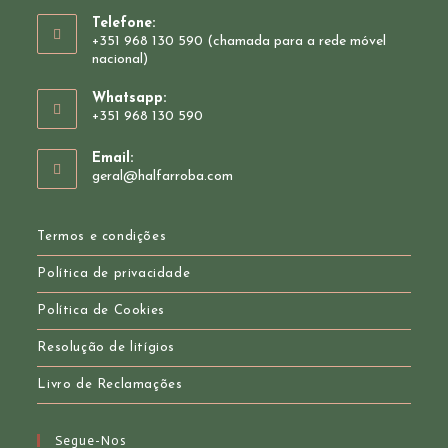
Telefone:
+351 968 130 590 (chamada para a rede móvel
nacional)
Whatsapp:
+351 968 130 590
Opens
Email:
in
Opens
geral@halfarroba.com
your
in
your
application
application
Termos e condições
Política de privacidade
Política de Cookies
Resolução de litígios
Livro de Reclamações
Segue-Nos