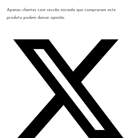
Apenas clientes com sessão iniciada que compraram este
produto podem deixar opinião.
Opens
in
a
new
window