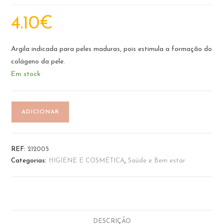
4.10
€
Argila indicada para peles maduras, pois estimula a formação do
colágeno da pele.
Em stock
Quantidade
ADICIONAR
de
Argila
Amarela
REF:
212005
Super
Categorias:
HIGIENE E COSMÉTICA
,
Saúde e Bem estar
fina
200g
|
Provida
DESCRIÇÃO