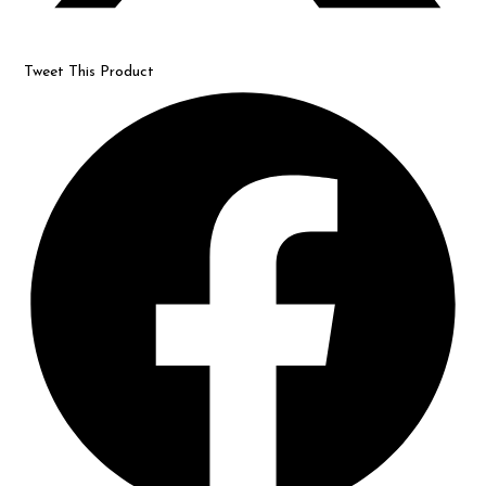
Tweet This Product
Opens
in
a
new
window