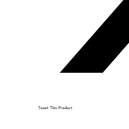
Tweet This Product
Opens
in