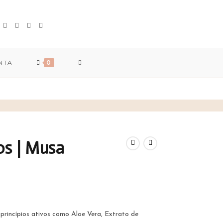
TOGGLE
NTA
0
WEBSITE
SEARCH
os | Musa
princípios ativos como Aloe Vera, Extrato de