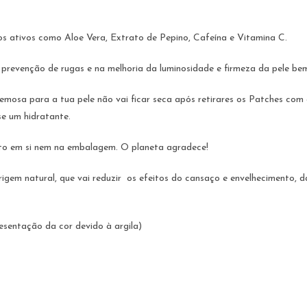
ios ativos como Aloe Vera, Extrato de Pepino, Cafeína e Vitamina C.
 prevenção de rugas e na melhoria da luminosidade e firmeza da pele b
remosa para a tua pele não vai ficar seca após retirares os Patches co
e um hidratante.
to em si nem na embalagem. O planeta agradece!
igem natural, que vai reduzir os efeitos do cansaço e envelhecimento, d
esentação da cor devido à argila)