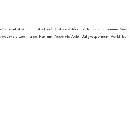
l-6 Palmitate/ Succinate (and) Cetearyl Alcohol, Ricinus Communis Seed Oi
rbadensis Leaf Juice, Parfum, Ascorbic Acid, Butyrospermum Parkii Butt