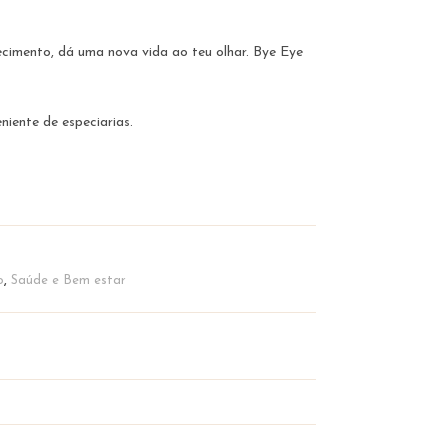
ecimento, dá uma nova vida ao teu olhar. Bye Eye
iente de especiarias.
o
,
Saúde e Bem estar