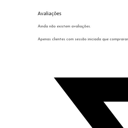
Avaliações
Ainda não existem avaliações.
Apenas clientes com sessão iniciada que comprara
Opens
in
a
new
window