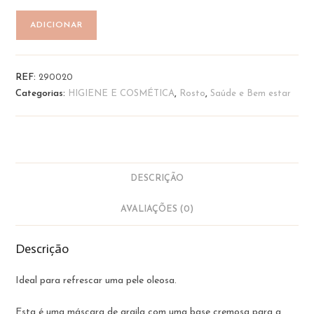
Quantidade
ADICIONAR
de
Máscara
Facial
REF:
290020
Sólida
Categorias:
HIGIENE E COSMÉTICA
,
Rosto
,
Saúde e Bem estar
-
Pele
Oleosa
e
Mista
DESCRIÇÃO
|
Musa
AVALIAÇÕES (0)
Descrição
Ideal para refrescar uma pele oleosa.
Esta é uma máscara de argila com uma base cremosa para a