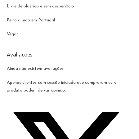
Livre de plástico e sem desperdício
Feito à mão em Portugal
Vegan
Avaliações
Ainda não existem avaliações.
Apenas clientes com sessão iniciada que compraram este
produto podem deixar opinião.
Opens
in
a
new
window