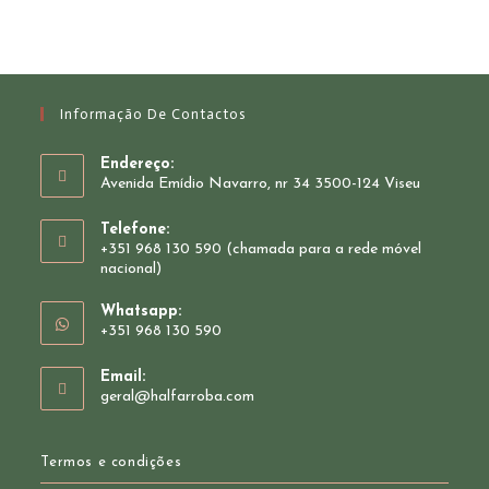
Informação De Contactos
Endereço:
Avenida Emídio Navarro, nr 34 3500-124 Viseu
Telefone:
+351 968 130 590 (chamada para a rede móvel
nacional)
Whatsapp:
+351 968 130 590
Opens
Email:
in
Opens
geral@halfarroba.com
your
in
your
application
application
Termos e condições