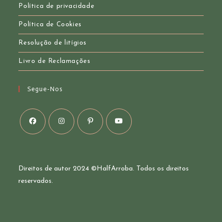
Política de privacidade
Política de Cookies
Resolução de litígios
Livro de Reclamações
Segue-Nos
Opens
Opens
Opens
Opens
in
in
in
in
a
a
a
a
Direitos de autor 2024 ©
HalfArroba
. Todos os direitos
new
new
new
new
reservados.
tab
tab
tab
tab