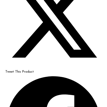
Tweet This Product
Opens
in
a
new
window