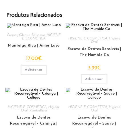
Produtos Relacionados
Cremes, Óleos e Bálsamos
,
HIGIENE
E COSMÉTICA
HIGIENE E COSMÉTICA
,
Higiene
Oral
Manteiga Rica | Amor Luso
Escova de Dentes Sensíveis |
The Humble Co
17.00
€
3.99
€
Adicionar
Adicionar
HIGIENE E COSMÉTICA
,
Higiene
HIGIENE E COSMÉTICA
,
Higiene
Oral
,
Puericultura
Oral
Escova de Dentes
Escova de Dentes
Recarregável – Criança |
Recarregável – Suave |