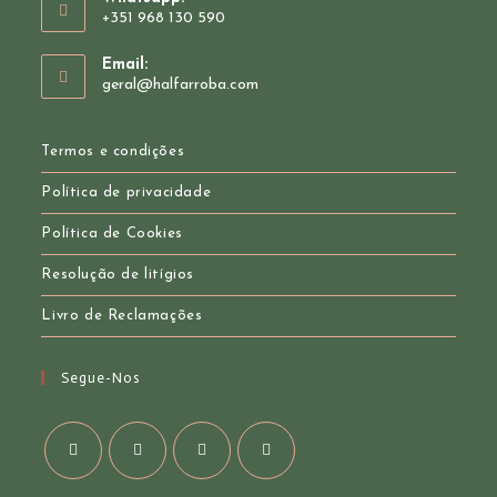
+351 968 130 590
Opens
Email:
in
Opens
geral@halfarroba.com
your
in
your
application
application
Termos e condições
Política de privacidade
Política de Cookies
Resolução de litígios
Livro de Reclamações
Segue-Nos
Opens
Opens
Opens
Opens