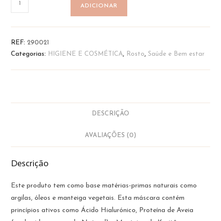
Quantidade
ADICIONAR
de
Máscara
Facial
REF:
290021
Sólida
Categorias:
HIGIENE E COSMÉTICA
,
Rosto
,
Saúde e Bem estar
-
Pele
Seca
e
Normal
DESCRIÇÃO
|
Musa
AVALIAÇÕES (0)
Descrição
Este produto tem como base matérias-primas naturais como
argilas, óleos e manteiga vegetais. Esta máscara contém
princípios ativos como Ácido Hialurónico, Proteína de Aveia