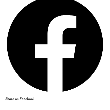
in
a
new
window
Share on Facebook