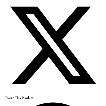
Opens
in
a
new
window
Tweet This Product
Opens