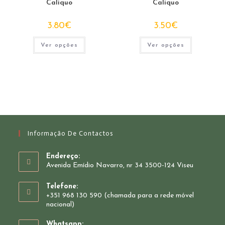
Caliquo
Caliquo
3.80
€
3.50
€
This
This
Ver opções
Ver opções
product
product
has
has
multiple
multiple
variants.
variants.
The
The
options
options
may
may
be
be
chosen
chosen
on
on
the
the
product
product
page
page
Informação De Contactos
Endereço:
Avenida Emídio Navarro, nr 34 3500-124 Viseu
Telefone:
+351 968 130 590 (chamada para a rede móvel
nacional)
Whatsapp: