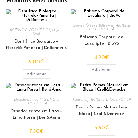
Produtos Relacionados
Cremes, Óleos e Bálsamos
,
HIGIENE
E COSMÉTICA
HIGIENE E COSMÉTICA
,
Higiene
Oral
Bálsamo Corporal de
Dentífrico Biológico –
Eucalipto | BioVó
Hortelã-Pimenta | Dr.Bonner’s
4.90
€
9.00
€
Adicionar
Adicionar
Desodorizantes
,
HIGIENE E
Acessórios
,
HIGIENE E COSMÉTICA
COSMÉTICA
Pedra Pomes Natural em
Desodorizante em Lata –
Bloco | Croll&Denecke
Lima Persa | Ben&Anna
5.60
€
7.50
€