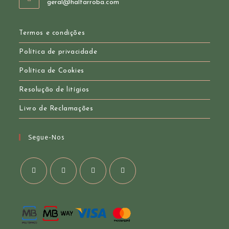
Opens
geral@halfarroba.com
your
in
your
application
application
Termos e condições
Política de privacidade
Política de Cookies
Resolução de litígios
Livro de Reclamações
Segue-Nos
Opens
Opens
Opens
Opens
in
in
in
in
a
a
a
a
new
new
new
new