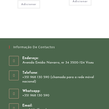
Adicionar
Adicionar
Informação De Contactos
Endereço:
Avenida Emídio Navarro, nr 34 3500-124 Viseu
Telefone:
+351 968 130 590 (chamada para a rede móvel
nacional)
Whatsapp:
+351 968 130 590
Opens
Email:
in