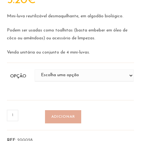
5.20
€
Mini-luva reutilizável desmaquilhante, em algodão biológico.
Podem ser usadas como toalhitas (basta embeber em óleo de
côco ou amêndoas) ou acessório de limpezas.
Venda unitária ou conjunto de 4 mini-luvas.
OPÇÃO
Quantidade
ADICIONAR
de
Mini
Luva
REF:
200028