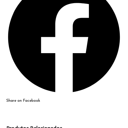
new
window
Share on Facebook