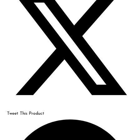
a
new
window
Tweet This Product
Opens
in
a